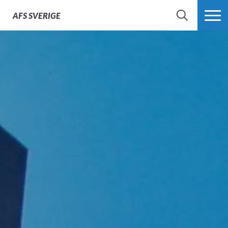
AFS
SVERIGE
SÖK
MER