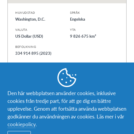
HUVUDSTAD
SPRÅK
Washington, D.C.
Engelska
VALUTA
YTA
US Dollar (USD)
9 826 675 km²
BEFOLKNING
334 914 895 (2023)
Möjligheternas land! USA är en nation byggd av
Den här webbplatsen använder cookies, inklusive
invandrare i olika generationer och beskrivs ofta som
cookies från tredje part, för att ge dig en bättre
en smältdegel av folk och kulturer. Medan de flesta
upplevelse. Genom att fortsätta använda webbplatsen
amerikaner delar flera grundvärderingar så som värdet
godkänner du användningen av cookies. Läs mer i vår
av hårt arbete, självständighet och en rak
cookiepolicy
.
kommunikationsstil finns det tydliga sub-kulturer från
andra länder i de flesta större städer. Dessa kulturer