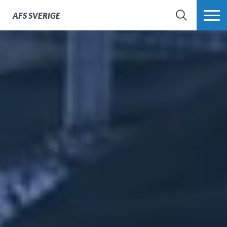
AFS
SVERIGE
SÖK
MER