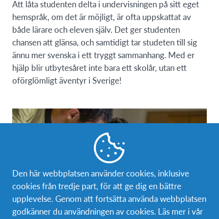
Att låta studenten delta i undervisningen på sitt eget
hemspråk, om det är möjligt, är ofta uppskattat av
både lärare och eleven själv. Det ger studenten
chansen att glänsa, och samtidigt tar studeten till sig
ännu mer svenska i ett tryggt sammanhang. Med er
hjälp blir utbytesåret inte bara ett skolår, utan ett
oförglömligt äventyr i Sverige!
Den här webbplatsen använder cookies, inklusive
cookies från tredje part, för att ge dig en bättre
upplevelse. Genom att fortsätta använda webbplatsen
godkänner du användningen av cookies. Läs mer i vår