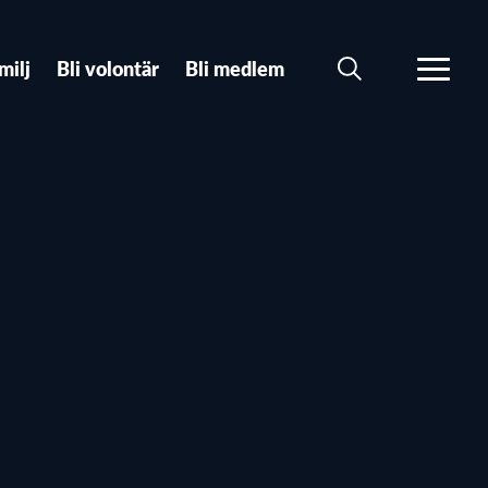
milj
Bli volontär
Bli medlem
SÖK
MER