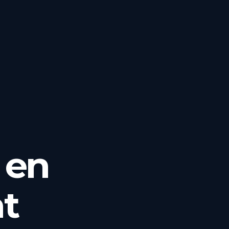
l en
t