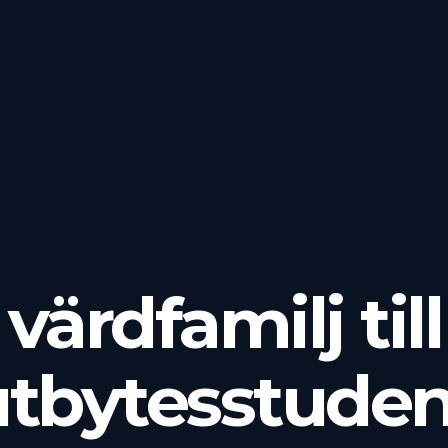
 värdfamilj til
utbytesstuden