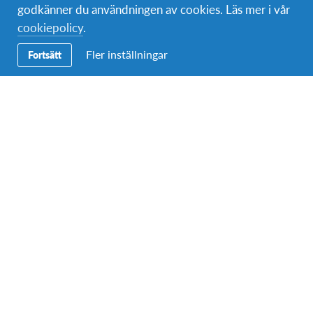
godkänner du användningen av cookies. Läs mer i vår
cookiepolicy
.
Fler inställningar
Fortsätt
Facebook
Instagram
LinkedIn
Secondary
Bli utbytesstudent
Navigation
Bli värdfamilj
Bli volontär
Bli medlem
Sekretessinställningar
Här kan du välja vilka cookies och tjänster som får