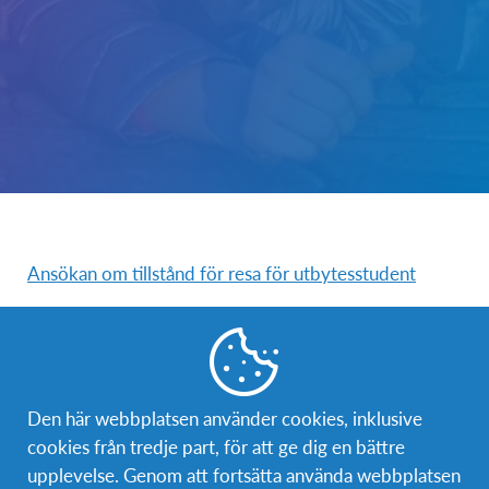
Ansökan om tillstånd för resa för utbytesstudent
AFS Utlägg Utbytesstudent
AFS Skoltransport Utlägg
AFS Sjukvårdsrapport
Den här webbplatsen använder cookies, inklusive
cookies från tredje part, för att ge dig en bättre
AFS Utlägg Volontär
upplevelse. Genom att fortsätta använda webbplatsen