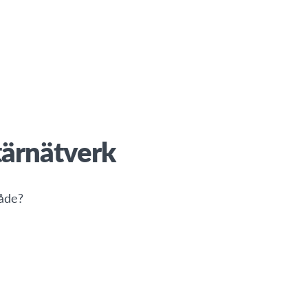
tärnätverk
råde?