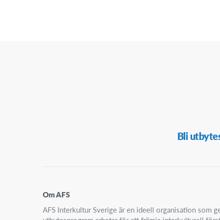
Secondary
Bli utbyte
Navigation
Om AFS
AFS Interkultur Sverige är en ideell organisation som
utbytesprogram arbetar för att främja interkulturell för