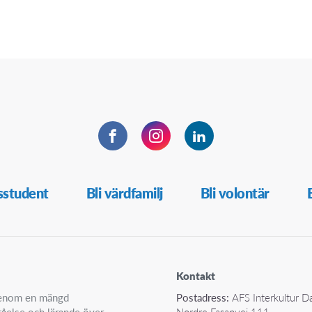
Facebook
Instagram
LinkedIn
sstudent
Bli värdfamilj
Bli volontär
Kontakt
 genom en mängd
Postadress:
AFS Interkultur 
ståelse och lärande över
Nordre Fasanvej 111