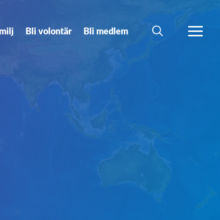
milj
Bli volontär
Bli medlem
SÖK
MER