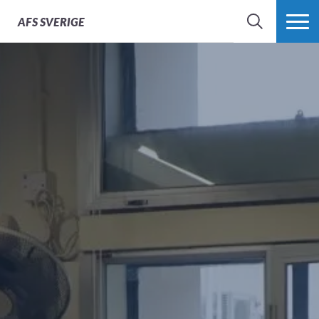
AFS
SVERIGE
SÖK
MER