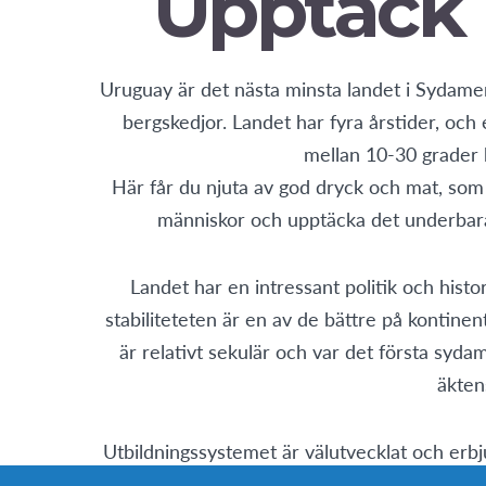
Upptäck 
Uruguay är det nästa minsta landet i Sydamer
bergskedjor. Landet har fyra årstider, och
mellan 10-30 grader
Här får du njuta av god dryck och mat, so
människor och upptäcka det underbara
Landet har en intressant politik och hist
stabiliteteten är en av de bättre på kontinen
är relativt sekulär och var det första syd
äkten
Utbildningssystemet är välutvecklat och erbj
på ett effektivt sätt. Här finns fina stränder