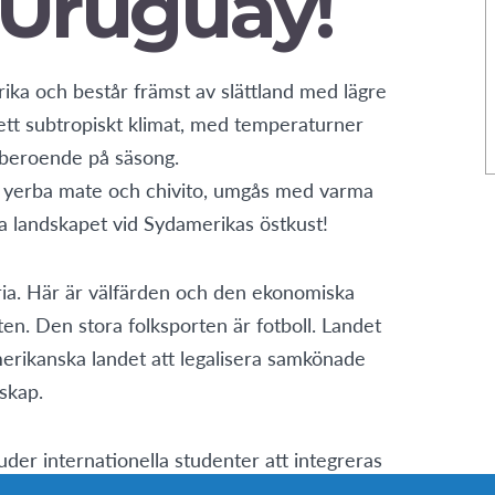
Uruguay!
ika och består främst av slättland med lägre
 ett subtropiskt klimat, med temperaturner
 beroende på säsong.
m yerba mate och chivito, umgås med varma
 landskapet vid Sydamerikas östkust!
oria. Här är välfärden och den ekonomiska
ten. Den stora folksporten är fotboll. Landet
amerikanska landet att legalisera samkönade
skap.
uder internationella studenter att integreras
 och landskap. För dig som vill uppleva gaucho