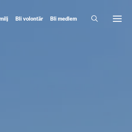
milj
Bli volontär
Bli medlem
SÖK
MER