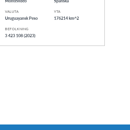
Montevideo
Spanska
VALUTA
YTA
Uruguayansk Peso
176214 km^2
BEFOLKNING
3 423 108 (2023)