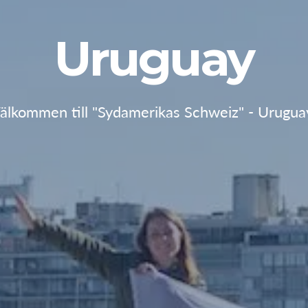
Uruguay
älkommen till "Sydamerikas Schweiz" - Urugua