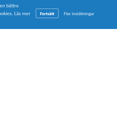
5 519 594 (2023)
 en bättre
okies. Läs mer
Fler inställningar
Fortsätt
ge