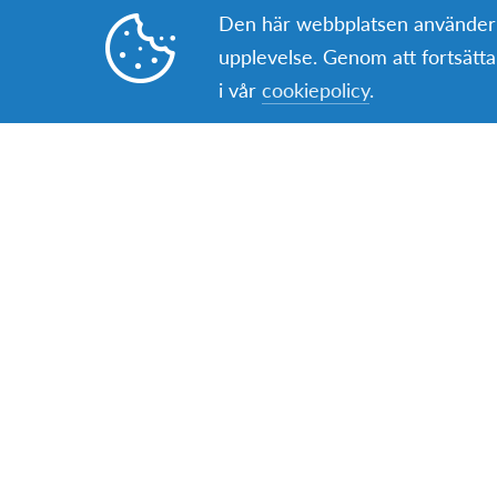
Den här webbplatsen använder co
val att stå
upplevelse. Genom att fortsät
i vår
cookiepolicy
.
Låter Norge som din nästa utbytesdestinatio
alla möjligheter 
U
Sekretessinställningar
Här kan du välja vilka cookies och tjänster 