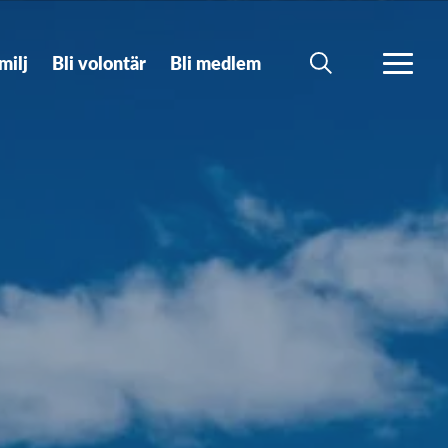
milj
Bli volontär
Bli medlem
SÖK
MER