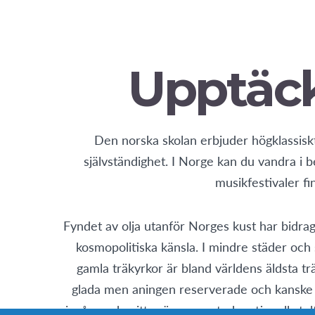
Upptäck
Den norska skolan erbjuder högklassis
självständighet. I Norge kan du vandra i 
musikfestivaler f
Fyndet av olja utanför Norges kust har bidragi
kosmopolitiska känsla. I mindre städer och 
gamla träkyrkor är bland världens äldsta 
glada men aningen reserverade och kanske o
invånare besitter även en stark nationell stol