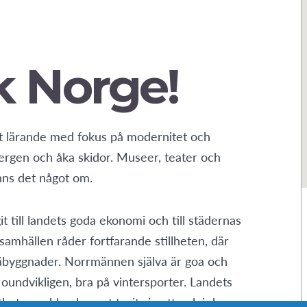
 Norge!
kt lärande med fokus på modernitet och
bergen och åka skidor. Museer, teater och
inns det något om.
t till landets goda ekonomi och till städernas
samhällen råder fortfarande stillheten, där
träbyggnader. Norrmännen själva är goa och
undvikligen, bra på vintersporter. Landets
thet som bland annat tagit sig uttryck i deras