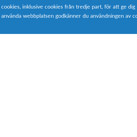
okies, inklusive cookies från tredje part, för att ge dig
 utanför EU.
ta använda webbplatsen godkänner du användningen av co
n? Kolla in vårt skolårsprogram och upptäck
som väntar på dig!
pptäck våra program i Nor
som får användas på webbplatsen.