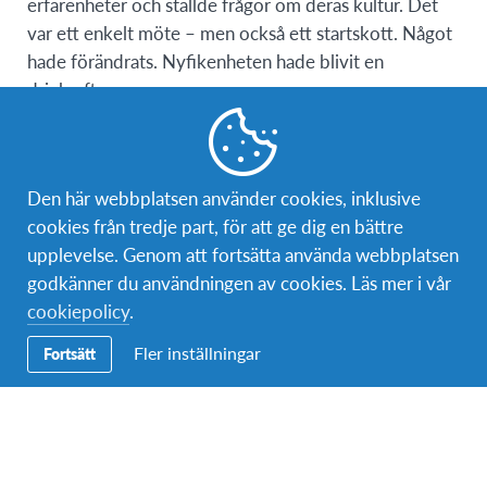
erfarenheter och ställde frågor om deras kultur. Det
var ett enkelt möte – men också ett startskott. Något
hade förändrats. Nyfikenheten hade blivit en
drivkraft.
Den drivkraften tog honom vidare. Han började
engagera sig som buddy för utbytesstudenter och
kort därefter gjorde han ett Erasmusår i Istanbul. Där
Den här webbplatsen använder cookies, inklusive
hände något på riktigt.
cookies från tredje part, för att ge dig en bättre
upplevelse. Genom att fortsätta använda webbplatsen
Turkiet fick honom att känna sig levande. Allt kändes
godkänner du användningen av cookies. Läs mer i vår
mer. Utmaningarna, mötena, tempot – och den egna
cookiepolicy
.
utvecklingen. Han växte, och insåg att han ville
Fler inställningar
fortsätta utsätta sig för det okända. Direkt efter
Fortsätt
Turkiet sökte han sig vidare till en sommarkurs i
Tampere och därefter till ett utbyte i Tokyo. När det
var dags för examensarbete visste han redan att han
ville ut igen. Den här gången tog det honom till