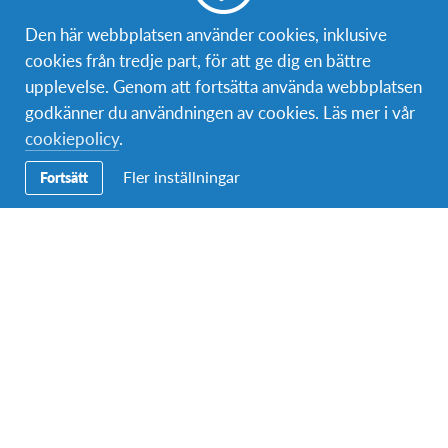
Bli volontär
Den här webbplatsen använder cookies, inklusive
cookies från tredje part, för att ge dig en bättre
Bli medlem
upplevelse. Genom att fortsätta använda webbplatsen
godkänner du användningen av cookies. Läs mer i vår
cookiepolicy
.
Kontakt
Fler inställningar
Fortsätt
Postadress:
AFS Interkultur Danmark
Nordre Fasanvej 111
2000 Frederiksberg, Danmark
Telefon (växel):
08-4060000
Epost:
info@afs.se
Om AFS
AFS Interkultur Sverige är en ideell organisation som genom
en mängd utbytesprogram arbetar för att främja interkulturell