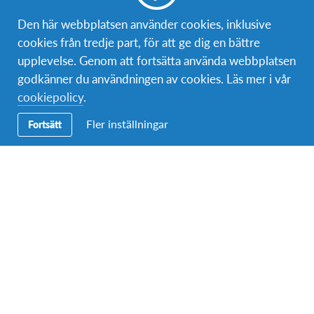
Bli volontär
Den här webbplatsen använder cookies, inklusive
cookies från tredje part, för att ge dig en bättre
Bli medlem
upplevelse. Genom att fortsätta använda webbplatsen
godkänner du användningen av cookies. Läs mer i vår
cookiepolicy
.
Kontakt
Fler inställningar
Fortsätt
Postadress:
AFS Interkultur Danmark
Nordre Fasanvej 111
2000 Frederiksberg, Danmark
Telefon (växel):
08-4060000
Epost:
info@afs.se
Om AFS
AFS Interkultur Sverige är en ideell organisation som genom
en mängd utbytesprogram arbetar för att främja interkulturell