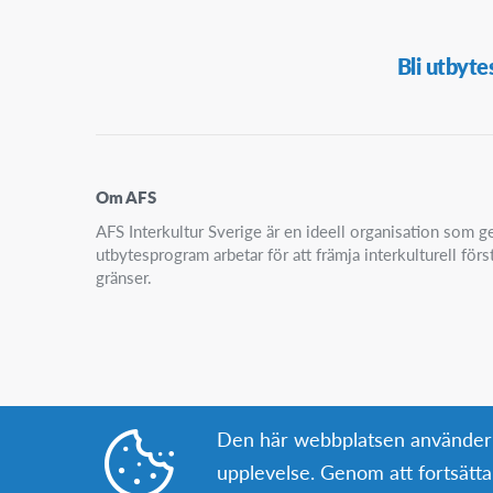
Secondary
Bli utbyte
Navigation
Om AFS
AFS Interkultur Sverige är en ideell organisation som
utbytesprogram arbetar för att främja interkulturell för
gränser.
Den här webbplatsen använder co
upplevelse. Genom att fortsät