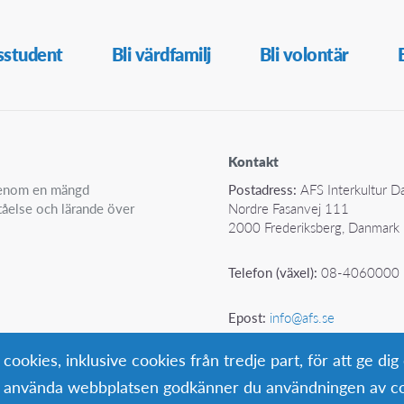
sstudent
Bli värdfamilj
Bli volontär
Kontakt
 genom en mängd
Postadress:
AFS Interkultur 
ståelse och lärande över
Nordre Fasanvej 111
2000 Frederiksberg, Danmark
Telefon (växel):
08-4060000
Epost:
info@afs.se
okies, inklusive cookies från tredje part, för att ge dig
ta använda webbplatsen godkänner du användningen av co