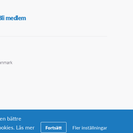
Bli medlem
Danmark
 en bättre
okies. Läs mer
Fler inställningar
Fortsätt