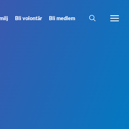
milj
Bli volontär
Bli medlem
SÖK
MER