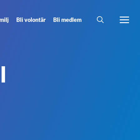
milj
Bli volontär
Bli medlem
SÖK
MER
l