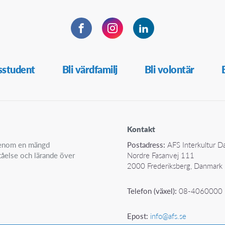
Facebook
Instagram
LinkedIn
sstudent
Bli värdfamilj
Bli volontär
Kontakt
 genom en mängd
Postadress:
AFS Interkultur 
ståelse och lärande över
Nordre Fasanvej 111
2000 Frederiksberg, Danmark
Telefon (växel):
08-4060000
Epost:
info@afs.se