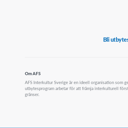
Secondary
Bli utbyte
Navigation
Om AFS
AFS Interkultur Sverige är en ideell organisation som
utbytesprogram arbetar för att främja interkulturell för
gränser.