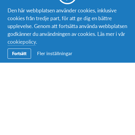
Bli volontär
Den här webbplatsen använder cookies, inklusive
cookies från tredje part, för att ge dig en bättre
Bli medlem
upplevelse. Genom att fortsätta använda webbplatsen
godkänner du användningen av cookies. Läs mer i vår
cookiepolicy
.
Kontakt
Fler inställningar
Fortsätt
Postadress:
AFS Interkultur Danmark
Nordre Fasanvej 111
2000 Frederiksberg, Danmark
Telefon (växel):
08-4060000
Epost:
info@afs.se
Om AFS
AFS Interkultur Sverige är en ideell organisation som genom
en mängd utbytesprogram arbetar för att främja interkulturell