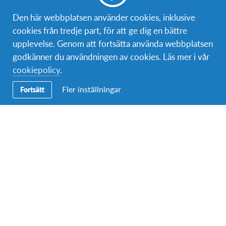
Bli volontär
Den här webbplatsen använder cookies, inklusive
cookies från tredje part, för att ge dig en bättre
Bli medlem
upplevelse. Genom att fortsätta använda webbplatsen
godkänner du användningen av cookies. Läs mer i vår
cookiepolicy
.
Kontakt
Fler inställningar
Fortsätt
Postadress:
AFS Interkultur Danmark
Nordre Fasanvej 111
2000 Frederiksberg, Danmark
Telefon (växel):
08-4060000
Epost:
info@afs.se
Om AFS
AFS Interkultur Sverige är en ideell organisation som genom
en mängd utbytesprogram arbetar för att främja interkulturell