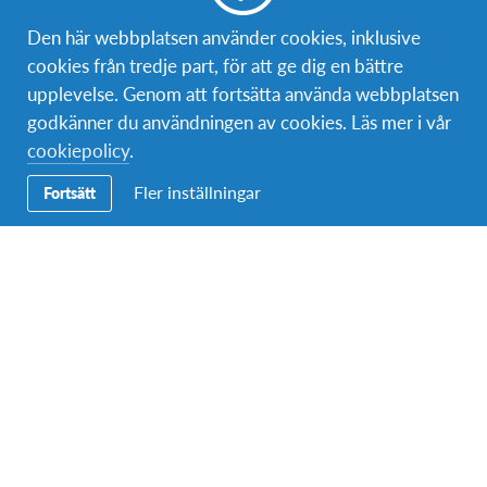
Bli volontär
Den här webbplatsen använder cookies, inklusive
cookies från tredje part, för att ge dig en bättre
Bli medlem
upplevelse. Genom att fortsätta använda webbplatsen
godkänner du användningen av cookies. Läs mer i vår
cookiepolicy
.
Kontakt
Fler inställningar
Fortsätt
Postadress:
AFS Interkultur Danmark
Nordre Fasanvej 111
2000 Frederiksberg, Danmark
Telefon (växel):
08-4060000
Epost:
info@afs.se
Om AFS
AFS Interkultur Sverige är en ideell organisation som genom
en mängd utbytesprogram arbetar för att främja interkulturell