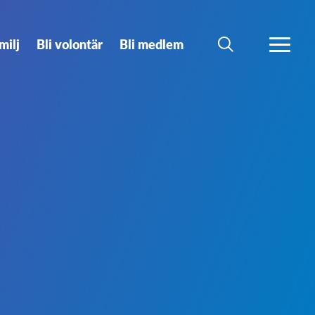
milj
Bli volontär
Bli medlem
SÖK
MER