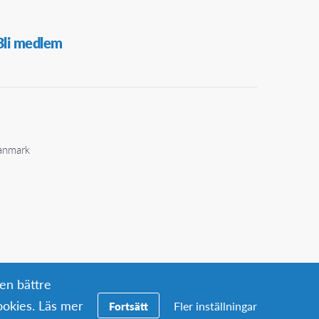
Bli medlem
Danmark
 en bättre
okies. Läs mer
Fler inställningar
Fortsätt