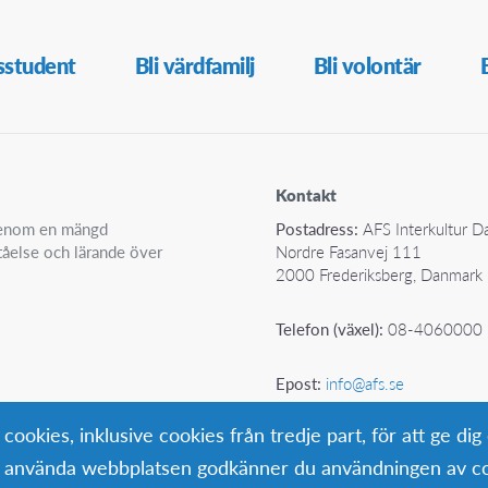
sstudent
Bli värdfamilj
Bli volontär
Kontakt
 genom en mängd
Postadress:
AFS Interkultur 
ståelse och lärande över
Nordre Fasanvej 111
2000 Frederiksberg, Danmark
Telefon (växel):
08-4060000
Epost:
info@afs.se
okies, inklusive cookies från tredje part, för att ge dig
ta använda webbplatsen godkänner du användningen av co