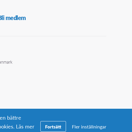
Bli medlem
Danmark
 en bättre
okies. Läs mer
Fler inställningar
Fortsätt