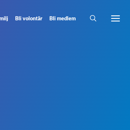
milj
Bli volontär
Bli medlem
SÖK
MER