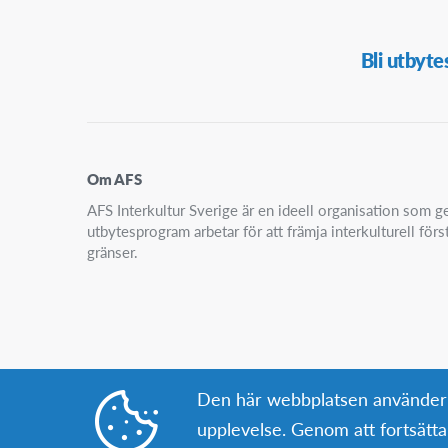
Secondary
Bli utbyte
Navigation
Om AFS
AFS Interkultur Sverige är en ideell organisation som
utbytesprogram arbetar för att främja interkulturell för
gränser.
Den här webbplatsen använder co
upplevelse. Genom att fortsät