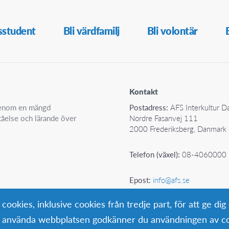
sstudent
Bli värdfamilj
Bli volontär
Kontakt
 genom en mängd
Postadress:
AFS Interkultur 
ståelse och lärande över
Nordre Fasanvej 111
2000 Frederiksberg, Danmark
Telefon (växel):
08-4060000
Epost:
info@afs.se
okies, inklusive cookies från tredje part, för att ge dig
ta använda webbplatsen godkänner du användningen av co