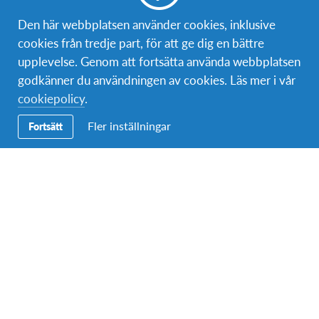
Bli volontär
Den här webbplatsen använder cookies, inklusive
cookies från tredje part, för att ge dig en bättre
Bli medlem
upplevelse. Genom att fortsätta använda webbplatsen
godkänner du användningen av cookies. Läs mer i vår
cookiepolicy
.
Kontakt
Fler inställningar
Fortsätt
Postadress:
AFS Interkultur Danmark
Nordre Fasanvej 111
2000 Frederiksberg, Danmark
Telefon (växel):
08-4060000
Epost:
info@afs.se
Om AFS
AFS Interkultur Sverige är en ideell organisation som genom
en mängd utbytesprogram arbetar för att främja interkulturell