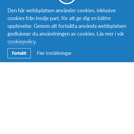
Bli volontär
Den här webbplatsen använder cookies, inklusive
cookies från tredje part, för att ge dig en bättre
Bli medlem
upplevelse. Genom att fortsätta använda webbplatsen
godkänner du användningen av cookies. Läs mer i vår
cookiepolicy
.
Kontakt
Fler inställningar
Fortsätt
Postadress:
AFS Interkultur Danmark
Nordre Fasanvej 111
2000 Frederiksberg, Danmark
Telefon (växel):
08-4060000
Epost:
info@afs.se
Om AFS
AFS Interkultur Sverige är en ideell organisation som genom
en mängd utbytesprogram arbetar för att främja interkulturell