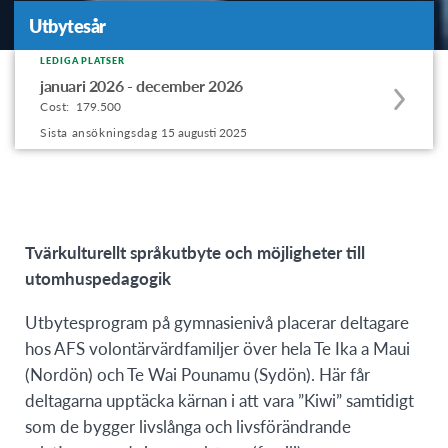
Utbytesår
Utbytesår
LEDIGA PLATSER
Apply
januari 2026 - december 2026
to
Cost:
179.500
this
Sista ansökningsdag
15 augusti 2025
program
offering
Tvärkulturellt språkutbyte och möjligheter till
utomhuspedagogik
Utbytesprogram på gymnasienivå placerar deltagare
hos AFS volontärvärdfamiljer över hela Te Ika a Maui
(Nordön) och Te Wai Pounamu (Sydön). Här får
deltagarna upptäcka kärnan i att vara ”Kiwi” samtidigt
som de bygger livslånga och livsförändrande