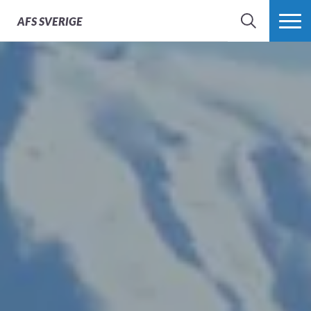
70 Years Experience
AFS
SVERIGE
SÖK
MER