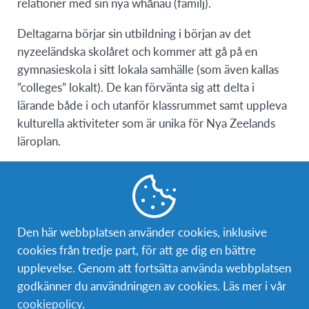
relationer med sin nya whānau (familj).
Deltagarna börjar sin utbildning i början av det
nyzeeländska skolåret och kommer att gå på en
gymnasieskola i sitt lokala samhälle (som även kallas
”colleges” lokalt). De kan förvänta sig att delta i
lärande både i och utanför klassrummet samt uppleva
kulturella aktiviteter som är unika för Nya Zeelands
läroplan.
Folket i Aotearoa uppskattar allt som dess berg,
floder, sjöar och kustlinjer har att erbjuda, så räkna
med att anta några utmaningar utomhus när du inte är i
skolan!
Den här webbplatsen använder cookies, inklusive
cookies från tredje part, för att ge dig en bättre
För att ge deltagarna möjlighet att uppleva allt det
upplevelse. Genom att fortsätta använda webbplatsen
underbara med Aotearoa, oavsett vilken motu (ö) de
godkänner du användningen av cookies. Läs mer i vår
bor på, kan det finnas en möjlighet att delta i de
cookiepolicy
.
mycket uppskattade turerna på Nordön eller Sydön