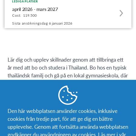
LEDIGA PLATSER
Apply
offering
april 2026 - mars 2027
to
Cost:
119.500
this
Sista ansökningsdag
6 januari 2026
program
offering
Lär dig och upplev skillnader genom att tillbringa ett
år med att bo och studera i Thailand. Bo hos en typisk
thailändsk familj och gå på en lokal gymnasieskola, där
uniformer krävs och klasserna är föreläsningsliknande.
De obligatoriska kurserna är thailändska såväl som
matematik, kemi, fysik, biologi, idrott, språk, konst,
etc. beroende på varje skolans läroplan. Den kulturella
Den här webbplatsen använder cookies, inklusive
inlärningsupplevelsen kommer att tillhandahållas av
cookies från tredje part, för att ge dig en bättre
AFS Thailand, värdskolan och värdfamiljen.
upplevelse. Genom att fortsätta använda webbplatsen
godkänner du användningen av cookies. Läs mer i vår