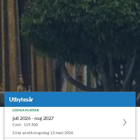
Utbytesår
Utbytesår
LEDIGA PLATSER
Apply
juli 2026 - maj 2027
to
Cost:
119.500
this
Sista ansökningsdag
13 mars 2026
program