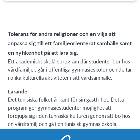
program
offering
Tolerans för andra religioner och en vilja att
anpassa sig till ett familjeorienterat samhälle samt
en nyfikenhet på att lära sig.
Ett akademiskt skolårsprogram där studenter bor hos
värdfamiljer, går i offentliga gymnasieskolor och deltar
i olika kulturella aktiviteter i sitt värdsamhälle.
Lärande
Det tunisiska folket är känt för sin gästfrihet. Detta
program ger gymnasiestudenter möjlighet att
fördjupa sig i den tunisiska kulturen genom att bo hos
en värdfamilj och gå i en tunisisk gymnasieskola.
Skolnärvaro är obligatorisk, liksom särskilda AFS-