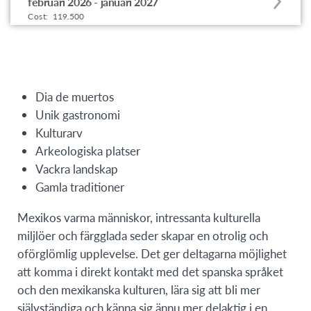
februari 2026 - januari 2027
to
Cost:
119.500
this
program
offering
Dia de muertos
Unik gastronomi
Kulturarv
Arkeologiska platser
Vackra landskap
Gamla traditioner
Mexikos varma människor, intressanta kulturella
miljlöer och färgglada seder skapar en otrolig och
oförglömlig upplevelse. Det ger deltagarna möjlighet
att komma i direkt kontakt med det spanska språket
och den mexikanska kulturen, lära sig att bli mer
självständiga och känna sig ännu mer delaktig i en