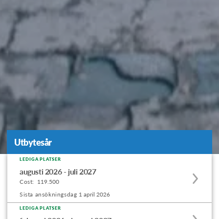
Utbytesår
Utbytesår
LEDIGA PLATSER
Apply
augusti 2026 - juli 2027
to
Cost:
119.500
this
Sista ansökningsdag
1 april 2026
program
LEDIGA PLATSER
Apply
offering