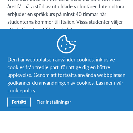
året får nära stöd av utbildade volontärer. Intercultura
erbjuder en språkkurs på minst 40 timmar när
studenterna kommer till Italien. Vissa studenter väljer
att skaffa ett certifikat vid slutet av programmet,
vilket fungerar som ett internationellt erkännande av
de språkkunskaper de har utvecklat under
programmet. Intercultura samarbetar med de
Den här webbplatsen använder cookies, inklusive
italienska skolorna för att skapa det mest lämpliga
cookies från tredje part, för att ge dig en bättre
studieprogrammet för studenter med specifika krav,
upplevelse. Genom att fortsätta använda webbplatsen
vilket ofta resulterar i personliga skolscheman. Under
godkänner du användningen av cookies. Läs mer i vår
programmet erbjuder Intercultura interkulturella
cookiepolicy
.
lärandemöjligheter genom träningssessioner på
regional och lokal nivå, som också ger studenterna
Fler inställningar
Fortsätt
möjlighet att dela sina erfarenheter och ge råd till
varandra, tillsammans med utbildade koordinatorer,
om hur man hanterar de olika kulturella utmaningar
(stora eller små) som alla studenter oundvikligen