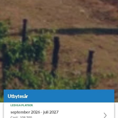
Utbytesår
Utbytesår
LEDIGA PLATSER
Apply
september 2026 - juli 2027
to
Cost:
109.500