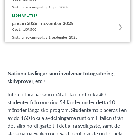
this
Sista ansökningsdag
1 april 2026
program
LEDIGA PLATSER
Apply
offering
januari 2026 - november 2026
to
Cost:
109.500
this
Sista ansökningsdag
1 september 2025
program
offering
Nationaltävlingar som involverar fotografering,
skrivprover, etc.!
Intercultura har som mål att ta emot cirka 400
studenter från omkring 54 länder under detta 10
månader långa skolprogram. Studenterna placeras i en
av de 160 lokala avdelningarna runt om i Italien (från
det allra nordligaste till det allra sydligaste, samt de
stora öarna Sicilien och Sardinien), där de under hela