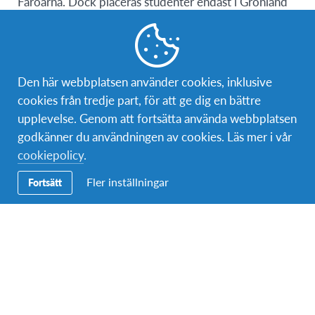
Färöarna. Dock placeras studenter endast i Grönland
eller Färöarna med sökandens samtycke. Var vänlig
och fråga alla sökande om de är intresserade av en
placering i Grönland eller Färöarna, och meddela oss
om så är fallet. Vi kan dock inte garantera platser i
Den här webbplatsen använder cookies, inklusive
Nordatlanten för alla intresserade. De flesta
cookies från tredje part, för att ge dig en bättre
placeringar på det danska fastlandet är på
upplevelse. Genom att fortsätta använda webbplatsen
landsbygden eller i förortsområden, och AFS
godkänner du användningen av cookies. Läs mer i vår
Danmark kan inte uppfylla några specifika önskemål
cookiepolicy
.
om placeringar.
Fler inställningar
Fortsätt
Behörighetskrav
Deltagare måste vara mellan 15 år och 6 månader
till 18 år.
Deltagare som utövar sin religion regelbundet och
som inte är protestant är svårare att placera.
Kött, fisk och skaldjur är en stor del av den danska
matkulturen. Därför kan det vara svårt att hitta en