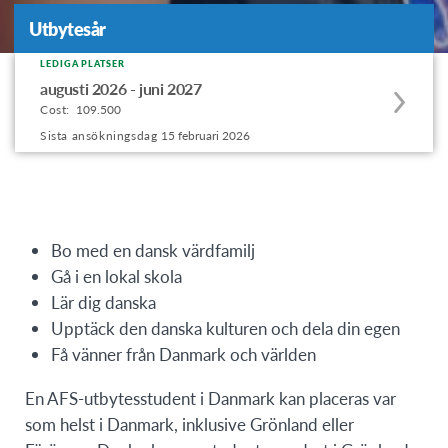
Utbytesår
Utbytesår
LEDIGA PLATSER
Apply
augusti 2026 - juni 2027
to
Cost:
109.500
this
Sista ansökningsdag
15 februari 2026
program
offering
Bo med en dansk värdfamilj
Gå i en lokal skola
Lär dig danska
Upptäck den danska kulturen och dela din egen
Få vänner från Danmark och världen
En AFS-utbytesstudent i Danmark kan placeras var
som helst i Danmark, inklusive Grönland eller