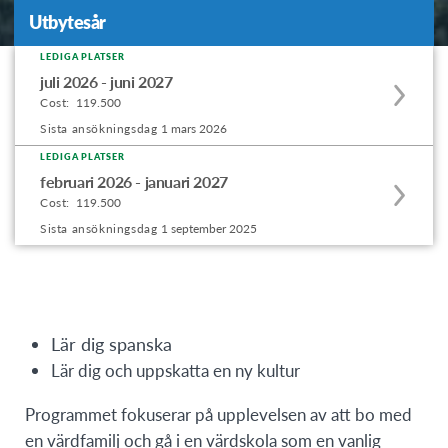
Utbytesår
Utbytesår
LEDIGA PLATSER
Apply
juli 2026 - juni 2027
to
Cost:
119.500
this
Sista ansökningsdag
1 mars 2026
program
LEDIGA PLATSER
Apply
offering
februari 2026 - januari 2027
to
Cost:
119.500
this
Sista ansökningsdag
1 september 2025
program
offering
Lär dig spanska
Lär dig och uppskatta en ny kultur
Programmet fokuserar på upplevelsen av att bo med
en värdfamilj och gå i en värdskola som en vanlig