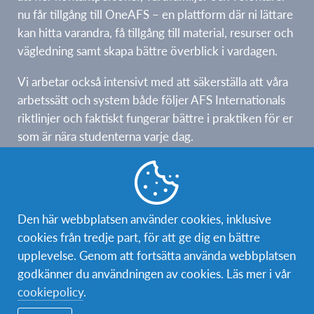
nu får tillgång till OneAFS – en plattform där ni lättare
kan hitta varandra, få tillgång till material, resurser och
vägledning samt skapa bättre överblick i vardagen.
Vi arbetar också intensivt med att säkerställa att våra
arbetssätt och system både följer AFS Internationals
riktlinjer och faktiskt fungerar bättre i praktiken för er
som är nära studenterna varje dag.
Samtidigt är vi otroligt glada över att ha Mai, Jorren
och Maddalena med ombord. Jorren arbetar bl.a. nära
lägerfrivilliga för att stärka och bygga en mer hållbar
Den här webbplatsen använder cookies, inklusive
lägerstruktur framåt. Mai har gjort ett stort arbete
cookies från tredje part, för att ge dig en bättre
med Salesforce och uppdatering av hemsidan, och
upplevelse. Genom att fortsätta använda webbplatsen
Magdalena driver tillsammans med mediegruppen ett
godkänner du användningen av cookies. Läs mer i vår
fantastiskt arbete med våra sociala medier.
cookiepolicy
.
Det är verkligen inspirerande att se hur mycket som