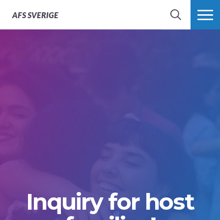
AFS
SVERIGE
SÖK
MER
Inquiry for host