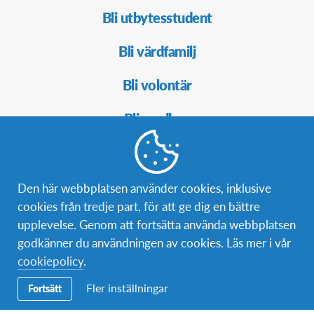
Secondary
Bli utbytesstudent
Navigation
Bli värdfamilj
Bli volontär
Bli medlem
Den här webbplatsen använder cookies, inklusive
Kontakt
cookies från tredje part, för att ge dig en bättre
Postadress:
AFS Interkultur Danmark
upplevelse. Genom att fortsätta använda webbplatsen
Nordre Fasanvej 111
godkänner du användningen av cookies. Läs mer i vår
2000 Frederiksberg, Danmark
cookiepolicy
.
Telefon (växel):
08-4060000
Fler inställningar
Fortsätt
Epost:
info@afs.se