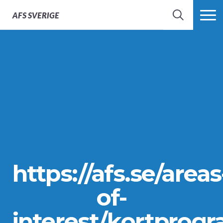
AFS
SVERIGE
SÖK
MER
https://afs.se/areas
of-
interest/kortprogr