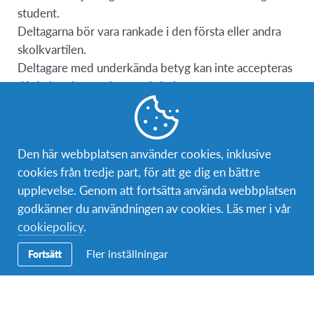
student.
Deltagarna bör vara rankade i den första eller andra
skolkvartilen.
Deltagare med underkända betyg kan inte accepteras
då de inte kan registreras i skolor.
Minst 9 års skolgång krävs.
Deltagarna bör vara akademiskt motiverade, flexibla,
öppna, visa vilja att lära och anpassa sig samt vara
Den här webbplatsen använder cookies, inklusive
respektfulla mot skolans regler och scheman.
cookies från tredje part, för att ge dig en bättre
Deltagarna placeras i små till medelstora städer från
upplevelse. Genom att fortsätta använda webbplatsen
norr till söder i Chile, i medelklassvärdfamiljer.
godkänner du användningen av cookies. Läs mer i vår
Studenter kan placeras var som helst, inklusive
cookiepolicy
.
extremt norra och södra Chile, men Påskön är inte ett
Fler inställningar
Fortsätt
placeringsalternativ. Några studenter placeras i större
städer som Santiago, Chiles huvudstad. De flesta
familjer är skyddande och restriktiva med sina