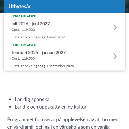
Utbytesår
Utbytesår
LEDIGA PLATSER
Apply
juli 2026 - juni 2027
to
Cost:
119.500
this
Sista ansökningsdag
1 mars 2026
program
LEDIGA PLATSER
Apply
offering
februari 2026 - januari 2027
to
Cost:
119.500
this
Sista ansökningsdag
1 september 2025
program
offering
Lär dig spanska
Lär dig och uppskatta en ny kultur
Programmet fokuserar på upplevelsen av att bo med
en värdfamilj och gå i en värdskola som en vanlig