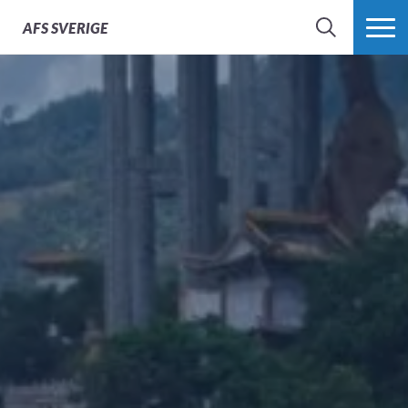
AFS
SVERIGE
SÖK
MER